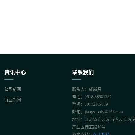
资讯中心
联系我们
公司新闻
联系人：成新月
电话：
0518-88581222
行业新闻
手机：18112189579
邮箱：jiangsupoly@163.com
地址：江苏省连云港市灌云县临
产业区纬五路10号
技术支持：
久山科技