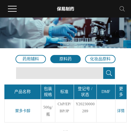
药用辅料
原料药
化妆品原料
包装
登记号 /
更
产品名称
标准
DMF
规格
状态
多
ChP/EP/
Y20230000
500g/
聚多卡醇
详情
BP/JP
289
瓶